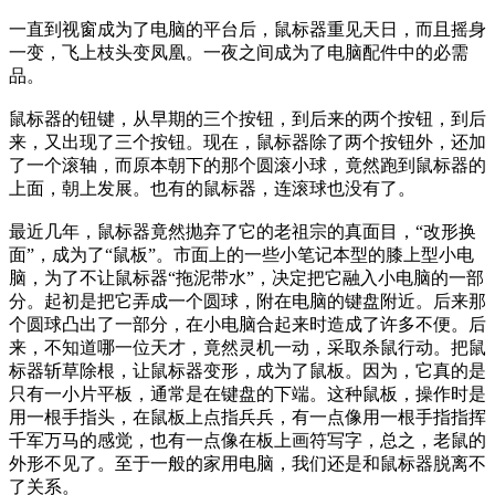
一直到视窗成为了电脑的平台后，鼠标器重见天日，而且摇身
一变，飞上枝头变凤凰。一夜之间成为了电脑配件中的必需
品。
鼠标器的钮键，从早期的三个按钮，到后来的两个按钮，到后
来，又出现了三个按钮。现在，鼠标器除了两个按钮外，还加
了一个滚轴，而原本朝下的那个圆滚小球，竟然跑到鼠标器的
上面，朝上发展。也有的鼠标器，连滚球也没有了。
最近几年，鼠标器竟然抛弃了它的老祖宗的真面目，“改形换
面”，成为了“鼠板”。市面上的一些小笔记本型的膝上型小电
脑，为了不让鼠标器“拖泥带水”，决定把它融入小电脑的一部
分。起初是把它弄成一个圆球，附在电脑的键盘附近。后来那
个圆球凸出了一部分，在小电脑合起来时造成了许多不便。后
来，不知道哪一位天才，竟然灵机一动，采取杀鼠行动。把鼠
标器斩草除根，让鼠标器变形，成为了鼠板。因为，它真的是
只有一小片平板，通常是在键盘的下端。这种鼠板，操作时是
用一根手指头，在鼠板上点指兵兵，有一点像用一根手指指挥
千军万马的感觉，也有一点像在板上画符写字，总之，老鼠的
外形不见了。至于一般的家用电脑，我们还是和鼠标器脱离不
了关系。