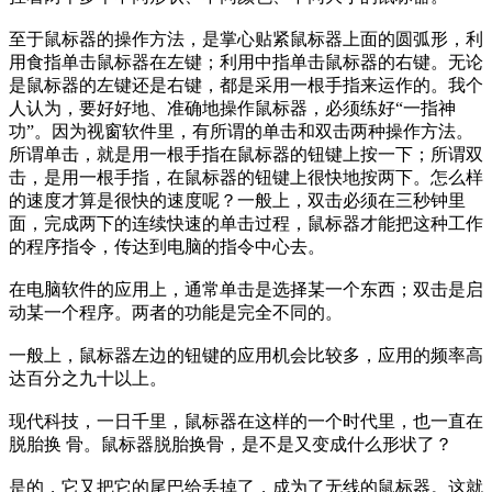
至于鼠标器的操作方法，是掌心贴紧鼠标器上面的圆弧形，利
用食指单击鼠标器在左键；利用中指单击鼠标器的右键。无论
是鼠标器的左键还是右键，都是采用一根手指来运作的。我个
人认为，要好好地、准确地操作鼠标器，必须练好“一指神
功”。因为视窗软件里，有所谓的单击和双击两种操作方法。
所谓单击，就是用一根手指在鼠标器的钮键上按一下；所谓双
击，是用一根手指，在鼠标器的钮键上很快地按两下。怎么样
的速度才算是很快的速度呢？一般上，双击必须在三秒钟里
面，完成两下的连续快速的单击过程，鼠标器才能把这种工作
的程序指令，传达到电脑的指令中心去。
在电脑软件的应用上，通常单击是选择某一个东西；双击是启
动某一个程序。两者的功能是完全不同的。
一般上，鼠标器左边的钮键的应用机会比较多，应用的频率高
达百分之九十以上。
现代科技，一日千里，鼠标器在这样的一个时代里，也一直在
脱胎换 骨。鼠标器脱胎换骨，是不是又变成什么形状了？
是的，它又把它的尾巴给丢掉了，成为了无线的鼠标器。这就