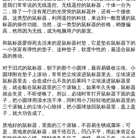
是我们常常说的无线遥控。无线遥控的鼠标器，个体一分为
二，除了一个没有尾巴的光突突的鼠标器外，还有一个接收
器。这类型的鼠标器，利用遥控的科技，来达到一般普通的鼠
标器的操作功能。当然，这一类型的鼠标器的价格，稍微偏
高，然而因为无线，成为电脑用户的新宠。
和鼠标器爱得死去活来的是鼠标器衬垫，它是垫在鼠标器下的
一小张富有弹性的垫子。这种垫子，软度中性的，最适合鼠标
器的推动。
对于旧式的鼠标器，朝下的那个小圆球，最容易吸收尘埃。小
圆球附在垫子上滚动，常常把尘埃滚进鼠标器里去。尘埃滚进
鼠标器里去，会造成什么不良的后果吗？尘埃滚进鼠标器里
去，就会黏在鼠标器里的三个滚轴上，如果年久失修，鼠标器
就会失灵，不听使唤了。所以，必须时常打开鼠标器下面的盖
子，把小圆球用清水洗干净，同时用小刀轻轻地把鼠标器里的
三个滚轴上的尘埃小心除掉，把小圆球放回鼠标器里，盖上盖
子，就大功告成了。
质地好的鼠标器，里面的三个滚轴，不容易生锈或腐坏；可
是，质地差的鼠标器，就千疮百孔，凹凸不平，用起来肯定会