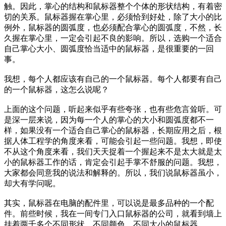
触。因此，掌心的结构和鼠标器整个个体的形状结构，有着密
切的关系。鼠标器握在掌心里，必须恰到好处，除了大小的比
例外，鼠标器的圆弧度，也必须配合掌心的圆弧度，不然，长
久握在掌心里，一定会引起不良的影响。所以，选购一个适合
自己掌心大小、圆弧度恰当适中的鼠标器，是很重要的一回
事。
我想，每个人都应该有自己的一个鼠标器。每个人都要有自己
的一个鼠标器，这怎么说呢？
上面的这个问题，听起来似乎有些夸张，也有些危言耸听。可
是深一层来说，因为每一个人的掌心的大小和圆弧度都不一
样，如果没有一个适合自己掌心的鼠标器，长期应用之后，根
据人体工程学的角度来看，可能会引起一些问题。我想，即使
不从这个角度来看，我们天天捉着一个握起来不是太大就是太
小的鼠标器工作的话，肯定会引起手掌不舒服的问题。我想，
大家都会同意我的说法和解释的。所以，我们说鼠标器虽小，
却大有学问呢。
其实，鼠标器在电脑的配件里，可以说是最多品种的一个配
件。前些时候，我在一间专门入口鼠标器的公司，就看到墙上
挂着两千多个不同形状、不同颜色、不同大小的鼠标器。